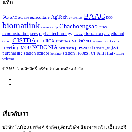
แท็ก
BAAC
5G
AgTech
agriculture
AAC
Acquire
awareness
BCG
biomatlink
Chachoengsao
cassava chip
CORS
donation
demonstration
digital technology
ethanol
DEPA
disease
dtac
GISTDA
JICA
kubota
Ghana
HLH
JOSPONG
JWD
lecture
local farmer
meeting
NCDC
NIA
MOU
presented
project
partnership
prevent
purchasing station
school
station
Seminar
TIGORS
TOT
Uthai Thani
visiting
welcome
© 2565 สงวนลิขสิทธิ์, บริษัท ไบโอแมทลิงค์ จำกัด
เกี่ยวกับเรา
บริษัท ไบโอแมทลิงค์ จำกัด (เดิมบริษัท อิมเพรส กรีน เอ็นเนอจี