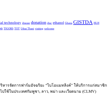
GISTDA
donation
tal technology
ethanol
disease
dtac
Ghana
HLH
on
TIGORS
TOT
Uthai Thani
visiting
welcome
นบริหารจัดการฟาร์มอัจฉริยะ “ไบโอแมทลิงค์” ให้บริการแก่สมาชิก
ำไปใช้ในประเทศกัมพูชา, ลาว, พม่า และเวียดนาม (CLMV)